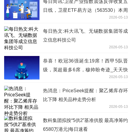
每日简讯:卫星产业指数震荡反弹收复五
日线，卫星ETF易方达（563530）本周
2026-05-13
连续获资金加仓
每日热文:科大讯飞、无锡数据集团等成
立信息科技公司
2026-05-13
恭喜！欧冠36强诞生19席！西甲5队晋
级，英超最多6席，穆帅盼奇迹_天天快
2026-05-13
报
热消息：PriceSeek提醒：聚乙烯库存环
比下降 相关品种走势分析
2026-05-13
数科集团拟按“5供2”基准供股 最高净筹约
6580万港元|每日速看