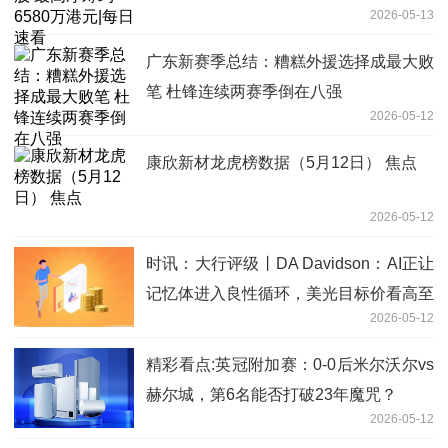
2026-05-13
广东新赛季总结：糟糕外援选择成最大败
笔 杜锋连续两赛季倒在八强
2026-05-12
康欣新材龙虎榜数据（5月12日） 焦点
2026-05-12
时讯：大行评级丨DA Davidson：AI正让
记忆体进入良性循环，美光目标价看高至
2026-05-12
1000美元
精彩看点:英冠附加赛：0-0后米尔沃尔vs
赫尔城，第6名能否打破23年魔咒？
2026-05-12