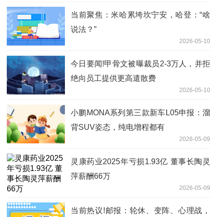
当前聚焦：米哈累垮坎宁安，哈登：“啥
说法？”
2026-05-10
今日要闻!甲骨文被曝裁员2-3万人，并拒
绝向员工提供更高遣散费
2026-05-10
小鹏MONA系列第三款新车L05申报：溜
背SUV姿态，纯电增程都有
2026-05-09
灵康药业2025年亏损1.93亿 董事长陶灵
萍薪酬66万
2026-05-09
当前热议!邮报：轮休、变阵、心理战，