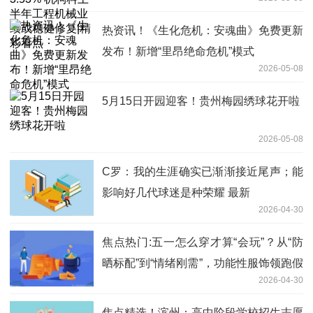
稳健修复|精彩看点
热资讯！《生化危机：安魂曲》免费更新
发布！新增“里昂绝命危机”模式
2026-05-08
5月15日开园迎客！贵州梅园绣球花开啦
2026-05-08
C罗：我的生涯确实已渐渐接近尾声；能
影响好几代球迷是种荣耀 最新
2026-04-30
焦点热门:五一怎么穿才算“会玩”？从“防
晒标配”到“情绪刚需”，功能性服饰领跑假
2026-04-30
日经济
焦点精选！滨州：高中阶段学校招生志愿