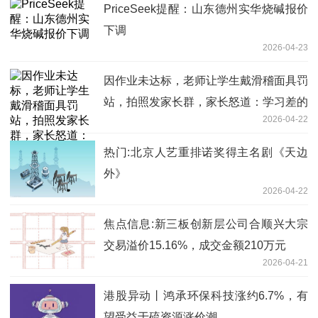
PriceSeek提醒：山东德州实华烧碱报价
下调
2026-04-23
因作业未达标，老师让学生戴滑稽面具罚
站，拍照发家长群，家长怒道：学习差的
2026-04-22
学生不配拥有自尊吗？-动态
热门:北京人艺重排诺奖得主名剧《天边
外》
2026-04-22
焦点信息:新三板创新层公司合顺兴大宗
交易溢价15.16%，成交金额210万元
2026-04-21
港股异动丨鸿承环保科技涨约6.7%，有
望受益于硫资源涨价潮