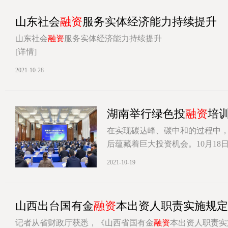
山东社会
融资
服务实体经济能力持续提升
山东社会
融资
服务实体经济能力持续提升
[详情]
2021-10-28
湖南举行绿色投
融资
培
在实现碳达峰、碳中和的过程中
后蕴藏着巨大投资机会。10月1
[详情]
2021-10-19
山西出台国有金
融资
本出资人职责实施规定
记者从省财政厅获悉，《山西省国有金
融资
本出资人职责实