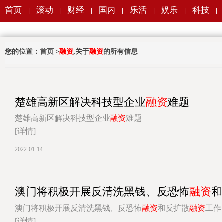
首页
滚动
财经
国内
乐活
娱乐
科技
|
|
|
|
|
|
|
您的位置：
首页
>
融资
,关于
融资
的所有信息
楚雄高新区解决科技型企业
融资
难题
楚雄高新区解决科技型企业
融资
难题
[详情]
2022-01-14
澳门将积极开展反清洗黑钱、反恐怖
融资
和
澳门将积极开展反清洗黑钱、反恐怖
融资
和反扩散
融资
工作
[详情]