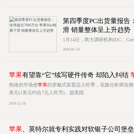
[详情]
第四季度PC出货量报告：
滑 销量整体呈上升趋势
1月14日，两大调研机构IDC、Ga
PC出货报告》。由于统计方式的
2020-01-14
[详情]
苹果
有望靠“它”续写硬件传奇 却陷入纠结
热络的市场使
苹果
的穿戴式装置迈入旺季，花旗分析师吉姆
美元(1美元约合7元人民币)。据美国
[详情]
2019-12-10
苹果
、英特尔就专利实践对软银子公司堡垒