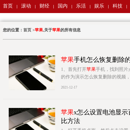
首页
滚动
财经
国内
乐活
娱乐
科技
|
|
|
|
|
|
|
您的位置：
首页
>
苹果
,关于
苹果
的所有信息
苹果
手机怎么恢复删除
1、首先打开
苹果
手机，找到照片
的作为演示怎么恢复删除的视频
[详情]
2021-12-17
苹果
x怎么设置电池显
比方法