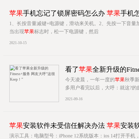
苹果
手机忘记了锁屏密码怎么办
苹果
手机
1、长按音量减键+电源键，滑动来关机。2、先按一下音量
当出现
苹果
标志时，松一下电源键，然后
[详情]
2021-10-15
看了
苹果
全新升级的Fitn
今天凌晨，一年一度的
苹果
秋季
多用户看完以后，大呼：就这?的
[详情]
2021-09-16
苹果
安装软件未受信任解决办法
苹果
安装
演示工具：电脑型号：iPhone 12系统版本：ios 14打