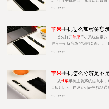
1、打开手机桌面，然后点击设置
电池设置项。4、打开电池设置界
2021-12-17
[详情]
苹果
手机怎么加密备忘
1、首先打开
苹果
手机系统自带的
进入一个备忘录的编辑页面。2、
[详情]
2021-12-17
苹果
手机怎么分辨是不是
1、从
苹果
手机上的系统信息中，
置应用。3、在设置列表里找到通
[详情]
2021-12-17