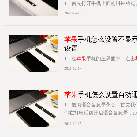
1、首先打开手机上面的时钟功能
时器功能之后，选择其中的计时
2021-12-17
[详情]
苹果
手机怎么设置不显
设置
1、在
苹果
手机的主界面中，点击
选择通知中心选项。3、在通知中
2021-12-17
[详情]
苹果
手机怎么设置自动
1、借助语音备忘录录音：首先我
们在打电话前开启语音备忘录，点
[详情]
2021-12-17