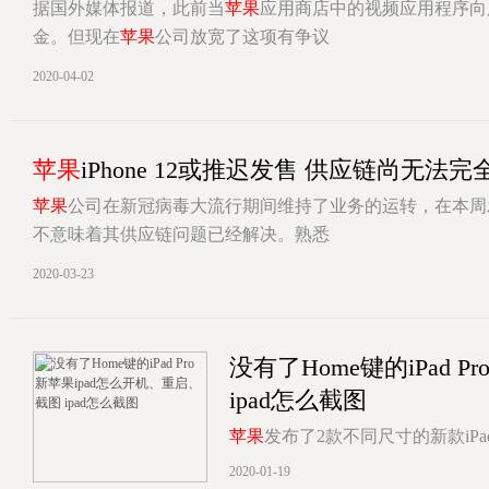
据国外媒体报道，此前当
苹果
应用商店中的视频应用程序向
金。但现在
苹果
公司放宽了这项有争议
[详情]
2020-04-02
苹果
iPhone 12或推迟发售 供应链尚无法完
苹果
公司在新冠病毒大流行期间维持了业务的运转，在本周发布了
不意味着其供应链问题已经解决。熟悉
[详情]
2020-03-23
没有了Home键的iPad Pr
ipad怎么截图
苹果
发布了2款不同尺寸的新款iPad
LCD屏幕，全新的iPad Pro还
2020-01-19