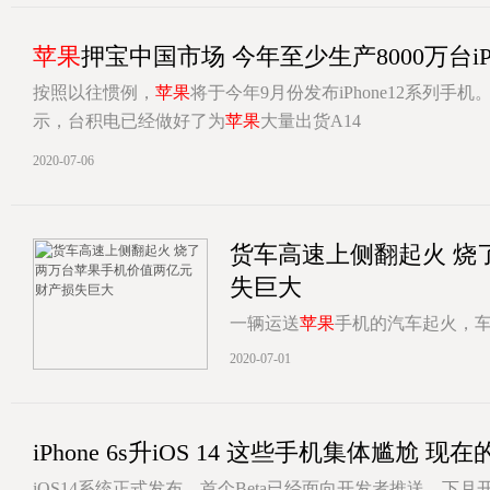
苹果
押宝中国市场 今年至少生产8000万台iPh
按照以往惯例，
苹果
将于今年9月份发布iPhone12系列
示，台积电已经做好了为
苹果
大量出货A14
[详情]
2020-07-06
货车高速上侧翻起火 烧
失巨大
一辆运送
苹果
手机的汽车起火，
高速公路左侧两股车道，后方车
2020-07-01
[详情]
iPhone 6s升iOS 14 这些手机集体尴尬 现
iOS14系统正式发布，首个Beta已经面向开发者推送，下月开始