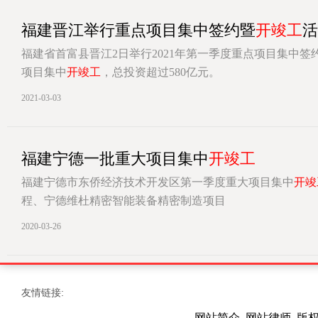
福建晋江举行重点项目集中签约暨
开竣工
活
福建省首富县晋江2日举行2021年第一季度重点项目集中签
项目集中
开竣工
，总投资超过580亿元。
[详情]
2021-03-03
福建宁德一批重大项目集中
开竣工
福建宁德市东侨经济技术开发区第一季度重大项目集中
开竣
程、宁德维杜精密智能装备精密制造项目
[详情]
2020-03-26
友情链接:
网站简介 网站律师 版