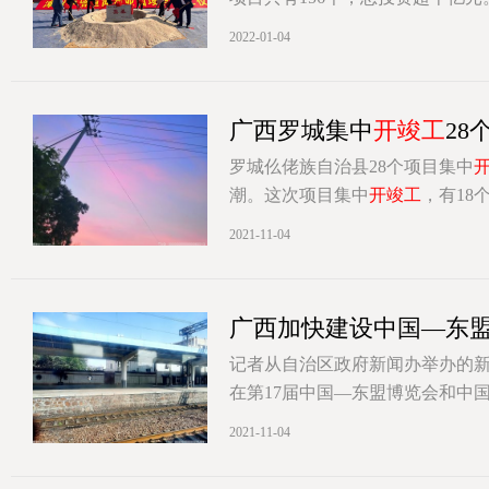
[详情]
2022-01-04
广西罗城集中
开竣工
28
罗城仫佬族自治县28个项目集中
潮。这次项目集中
开竣工
，有18
[详情]
2021-11-04
广西加快建设中国—东
记者从自治区政府新闻办举办的
在第17届中国—东盟博览会和中
[详情]
2021-11-04