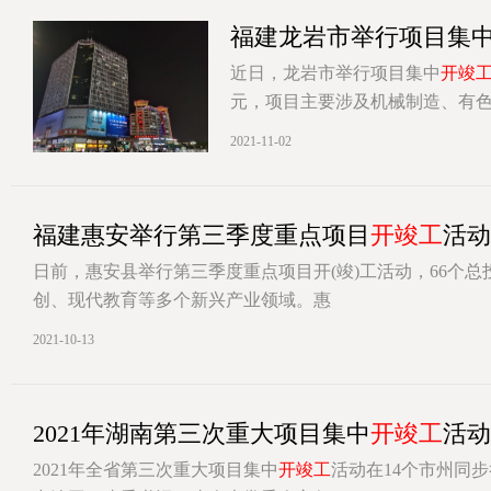
福建龙岩市举行项目集
近日，龙岩市举行项目集中
开竣
元，项目主要涉及机械制造、有
[详情]
2021-11-02
福建惠安举行第三季度重点项目
开竣工
活动
日前，惠安县举行第三季度重点项目开(竣)工活动，66个总
创、现代教育等多个新兴产业领域。惠
[详情]
2021-10-13
2021年湖南第三次重大项目集中
开竣工
活动
2021年全省第三次重大项目集中
开竣工
活动在14个市州同步