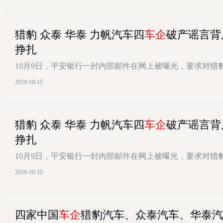
[详情]
猎豹 众泰 华泰 力帆汽车四
车企
破产谣言背
挣扎
10月9日，平安银行一封内部邮件在网上被曝光，要求对
上下游产业链情况展开内部风险排查，
2019-10-15
[详情]
猎豹 众泰 华泰 力帆汽车四
车企
破产谣言背
挣扎
10月9日，平安银行一封内部邮件在网上被曝光，要求对
上下游产业链情况展开内部风险排查，
2019-10-15
[详情]
四家中国
车企
猎豹汽车、众泰汽车、华泰汽