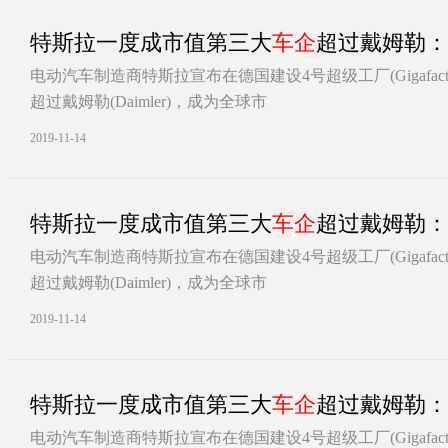
特斯拉一度成市值第三大
车企
超过戴姆勒：
电动汽车制造商特斯拉宣布在德国建设4号超级工厂(Gigafac
超过戴姆勒(Daimler)，成为全球市
[详情]
2019-11-14
特斯拉一度成市值第三大
车企
超过戴姆勒：
电动汽车制造商特斯拉宣布在德国建设4号超级工厂(Gigafac
超过戴姆勒(Daimler)，成为全球市
[详情]
2019-11-14
特斯拉一度成市值第三大
车企
超过戴姆勒：
电动汽车制造商特斯拉宣布在德国建设4号超级工厂(Gigafac