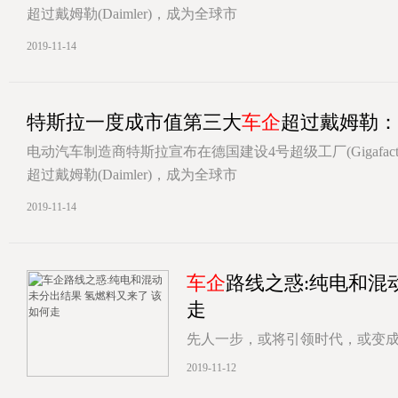
超过戴姆勒(Daimler)，成为全球市
[详情]
2019-11-14
特斯拉一度成市值第三大
车企
超过戴姆勒：
电动汽车制造商特斯拉宣布在德国建设4号超级工厂(Gigafac
超过戴姆勒(Daimler)，成为全球市
[详情]
2019-11-14
车企
路线之惑:纯电和混
走
先人一步，或将引领时代，或变
险无限。路径多了，该如何走?近
2019-11-12
[详情]