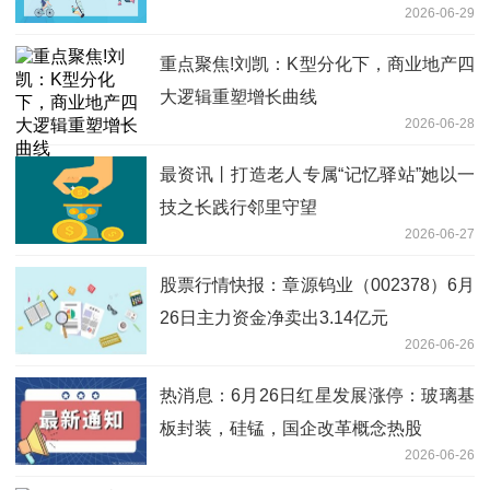
2026-06-29
重点聚焦!刘凯：K型分化下，商业地产四
大逻辑重塑增长曲线
2026-06-28
最资讯丨打造老人专属“记忆驿站”她以一
技之长践行邻里守望
2026-06-27
股票行情快报：章源钨业（002378）6月
26日主力资金净卖出3.14亿元
2026-06-26
热消息：6月26日红星发展涨停：玻璃基
板封装，硅锰，国企改革概念热股
2026-06-26