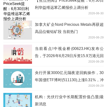
【焦点热闻】PriceSeek提醒：6月30日
利华益维远苯乙烯报价上调分析
2026-06-30
加拿大矿企Nord Precious Metals再获超
高品位银钴矿段 当前热门
2026-06-29
当前看点!中视金桥(00623.HK)发布公
告，于2026年6月29日斥资15.9万港元回
2026-06-29
购8.3万股
央行开展3000亿元隔夜逆回购操作，30
年国债ETF博时(511130)上涨0.31%，冲
2026-06-29
击3连涨
机构：光伏行业中长期配置价值凸显|最
新消息