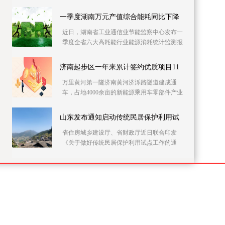
党员干部上门开展农村自建房安全隐患排查整
治。连日来
一季度湖南万元产值综合能耗同比下降
近日，湖南省工业通信业节能监察中心发布一
季度全省六大高耗能行业能源消耗统计监测报
告。据该报告，一季度全省146家主要高耗能企
业的万元
济南起步区一年来累计签约优质项目11
万里黄河第一隧济南黄河济泺路隧道建成通
车，占地4000余亩的新能源乘用车零部件产业
园加快施工……记者21日采访获悉，建设实施
方案获批复一
山东发布通知启动传统民居保护利用试
省住房城乡建设厅、省财政厅近日联合印发
《关于做好传统民居保护利用试点工作的通
知》，在全省部署开展传统民居保护利用试点
工作。此次试点