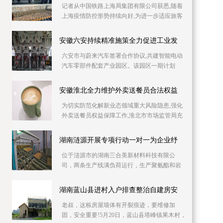
记者从中国铁路上海局集团有限公司获悉,随着
上海疫情防控形势持续向好,为进一步适应旅客
出行需要,助力复工复产,铁路部门自6月10日起
持续加
安徽六安持续精准施策全力促进工业发
六安市与蔚来汽车签署合作协议,共建智能电动
汽车零部件配套产业园区。该园区一期计划
2023年上半年投产,建成后将具备年产30万吨铝
压铸产能,
安徽淮北全力维护外卖送餐员合法权益
为切实防范化解新业态领域重大风险隐患,强化
外卖送餐员权益保障工作,淮北市市场监管局充
分发挥职能作用,全力维护外卖送餐员合法权
益。淮北
湖南涟源开展专项行动一对一为企业纾
位于涟源市的湖南三合美新材料科技有限公
司，两条生产线满负荷运行，生产聚氨酯和岩
棉复合板。因产品升级与产能扩充，急需新增
两条生产线，
湖南蓝山县进村入户排查整治自建房安
老叔，这栋房屋墙体有开裂痕迹，要维修加
固，安全重要!5月20日，蓝山县塔峰镇果木村，