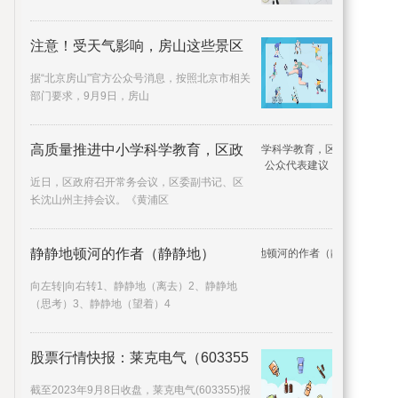
注意！受天气影响，房山这些景区
据“北京房山”官方公众号消息，按照北京市相关
部门要求，9月9日，房山
高质量推进中小学科学教育，区政
近日，区政府召开常务会议，区委副书记、区
长沈山州主持会议。《黄浦区
静静地顿河的作者（静静地）
向左转|向右转1、静静地（离去）2、静静地
（思考）3、静静地（望着）4
股票行情快报：莱克电气（603355
截至2023年9月8日收盘，莱克电气(603355)报