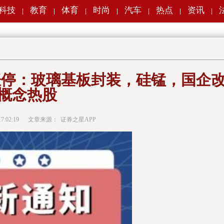
科技
教育
体育
时尚
汽车
热点
资讯
|
|
|
|
|
|
|
涨停：玻璃基板封装，硅锰，国企
概念热股
17:02:19
文章来源：
证券之星APP