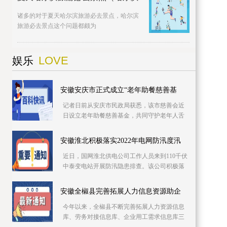
诸多的对于夏天哈尔滨旅游必去景点，哈尔滨
旅游必去景点这个问题都颇为
LOVE
娱乐
安徽安庆市正式成立“老年助餐慈善基
记者日前从安庆市民政局获悉，该市慈善会近
日设立老年助餐慈善基金，共同守护老年人舌
尖上的幸福。该基金专项用于资助城乡社区老
年食堂、社
安徽淮北积极落实2022年电网防汛度汛
近日，国网淮北供电公司工作人员来到110千伏
中泰变电站开展防汛隐患排查。该公司积极落
实2022年防汛度汛措施，提前细化应急预案，
推进极端
安徽全椒县完善拓展人力信息资源助企
今年以来，全椒县不断完善拓展人力资源信息
库、劳务对接信息库、企业用工需求信息库三