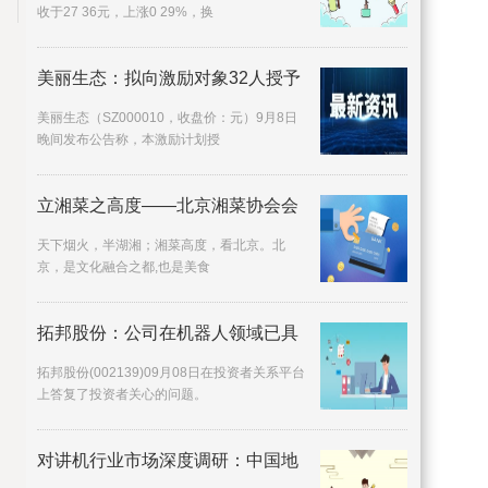
收于27 36元，上涨0 29%，换
美丽生态：拟向激励对象32人授予
美丽生态（SZ000010，收盘价：元）9月8日
晚间发布公告称，本激励计划授
立湘菜之高度——北京湘菜协会会
天下烟火，半湖湘；湘菜高度，看北京。北
京，是文化融合之都,也是美食
拓邦股份：公司在机器人领域已具
拓邦股份(002139)09月08日在投资者关系平台
上答复了投资者关心的问题。
对讲机行业市场深度调研：中国地