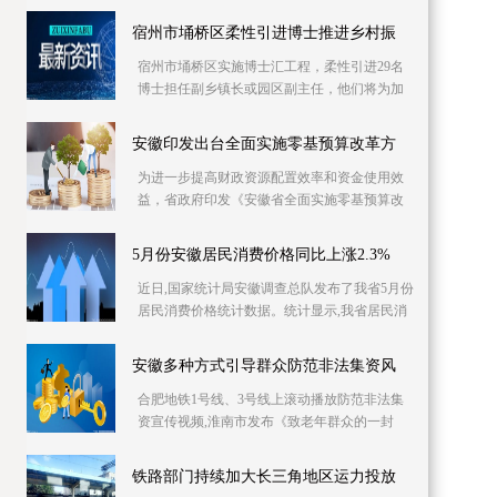
库信息资源，已摸排400多家次企业缺工岗位信
息1 2万个
宿州市埇桥区柔性引进博士推进乡村振
宿州市埇桥区实施博士汇工程，柔性引进29名
博士担任副乡镇长或园区副主任，他们将为加
快产业发展、推进乡村振兴强化智力支持。目
前，博士专
安徽印发出台全面实施零基预算改革方
为进一步提高财政资源配置效率和资金使用效
益，省政府印发《安徽省全面实施零基预算改
革方案》，明确从编制2023年预算起，在全省
范围内全面
5月份安徽居民消费价格同比上涨2.3%
近日,国家统计局安徽调查总队发布了我省5月份
居民消费价格统计数据。统计显示,我省居民消
费价格同比上涨2 3%,同比涨幅比上月回落0 4个
百分
安徽多种方式引导群众防范非法集资风
合肥地铁1号线、3号线上滚动播放防范非法集
资宣传视频,淮南市发布《致老年群众的一封
信》……6月份是一年一度防范和处置非法集资
宣传月,今
铁路部门持续加大长三角地区运力投放