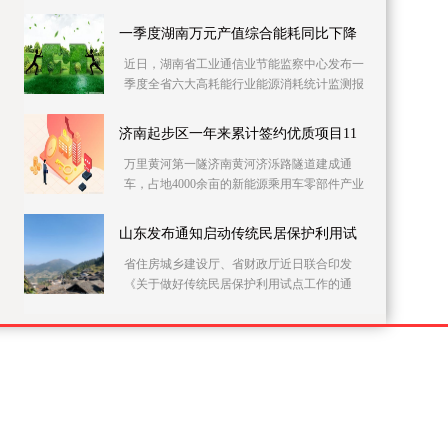
党员干部上门开展农村自建房安全隐患排查整
治。连日来
一季度湖南万元产值综合能耗同比下降
近日，湖南省工业通信业节能监察中心发布一
季度全省六大高耗能行业能源消耗统计监测报
告。据该报告，一季度全省146家主要高耗能企
业的万元
济南起步区一年来累计签约优质项目11
万里黄河第一隧济南黄河济泺路隧道建成通
车，占地4000余亩的新能源乘用车零部件产业
园加快施工……记者21日采访获悉，建设实施
方案获批复一
山东发布通知启动传统民居保护利用试
省住房城乡建设厅、省财政厅近日联合印发
《关于做好传统民居保护利用试点工作的通
知》，在全省部署开展传统民居保护利用试点
工作。此次试点