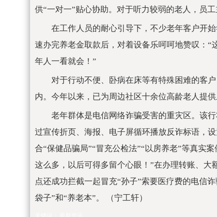
供“一对一”贴心协助。对于听力较弱的老人，员
在工作人员的耐心引导下，不少老年客户开始
速办完养老金取款后，对着设备乐呵呵地赞叹：“
年人一看就会！”
对于行动不便、卧病在床等有特殊困难的客户
内。今年以来，已为周边社区十余位高龄老人提供
老年群体是电信网络诈骗受害的重灾区。该行
过宣传折页、海报、电子屏循环播放反诈标语，设
合“保健品骗局”“冒充公检法”“以房养老”等真
这么多，以后可得多留个心眼！”在办理转账、大
点还成功拦截一起冒充“孙子”索要医疗费的电信诈
袋子”和“养老本”。 （宁工轩）
关键词：
最新资讯