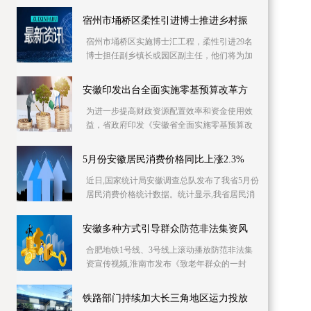
库信息资源，已摸排400多家次企业缺工岗位信
息1 2万个
宿州市埇桥区柔性引进博士推进乡村振
宿州市埇桥区实施博士汇工程，柔性引进29名
博士担任副乡镇长或园区副主任，他们将为加
快产业发展、推进乡村振兴强化智力支持。目
前，博士专
安徽印发出台全面实施零基预算改革方
为进一步提高财政资源配置效率和资金使用效
益，省政府印发《安徽省全面实施零基预算改
革方案》，明确从编制2023年预算起，在全省
范围内全面
5月份安徽居民消费价格同比上涨2.3%
近日,国家统计局安徽调查总队发布了我省5月份
居民消费价格统计数据。统计显示,我省居民消
费价格同比上涨2 3%,同比涨幅比上月回落0 4个
百分
安徽多种方式引导群众防范非法集资风
合肥地铁1号线、3号线上滚动播放防范非法集
资宣传视频,淮南市发布《致老年群众的一封
信》……6月份是一年一度防范和处置非法集资
宣传月,今
铁路部门持续加大长三角地区运力投放