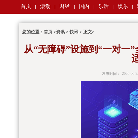
首页
滚动
财经
国内
乐活
娱乐
|
|
|
|
|
|
您的位置：
首页
>
资讯
>
快讯
> 正文>
从“无障碍”设施到“一对一
发布时间：
2026-06-2