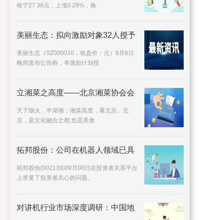
收于27 36元，上涨0 29%，换
美丽生态：拟向激励对象32人授予
美丽生态（SZ000010，收盘价：元）9月8日
晚间发布公告称，本激励计划授
立湘菜之高度——北京湘菜协会会
天下烟火，半湖湘；湘菜高度，看北京。北
京，是文化融合之都,也是美食
拓邦股份：公司在机器人领域已具
拓邦股份(002139)09月08日在投资者关系平台
上答复了投资者关心的问题。
对讲机行业市场深度调研：中国地