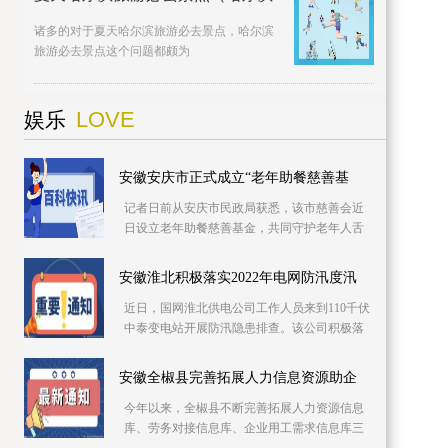
诸多的对于夏天哈尔滨旅游必去景点，哈尔滨
旅游必去景点这个问题都颇为
LOVE
娱乐
安徽安庆市正式成立“老年助餐慈善基
记者日前从安庆市民政局获悉，该市慈善会近
日设立老年助餐慈善基金，共同守护老年人舌
尖上的幸福。该基金专项用于资助城乡社区老
年食堂、社
安徽淮北积极落实2022年电网防汛度汛
近日，国网淮北供电公司工作人员来到110千伏
中泰变电站开展防汛隐患排查。该公司积极落
实2022年防汛度汛措施，提前细化应急预案，
推进极端
安徽全椒县完善拓展人力信息资源助企
今年以来，全椒县不断完善拓展人力资源信息
库、劳务对接信息库、企业用工需求信息库三