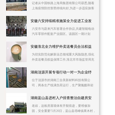
记者从中国铁路上海局集团有限公司获悉,随着
上海疫情防控形势持续向好,为进一步适应旅客
出行需要,助力复工复产,铁路部门自6月10日起
持续加
安徽六安持续精准施策全力促进工业发
六安市与蔚来汽车签署合作协议,共建智能电动
汽车零部件配套产业园区。该园区一期计划
2023年上半年投产,建成后将具备年产30万吨铝
压铸产能,
安徽淮北全力维护外卖送餐员合法权益
为切实防范化解新业态领域重大风险隐患,强化
外卖送餐员权益保障工作,淮北市市场监管局充
分发挥职能作用,全力维护外卖送餐员合法权
益。淮北
湖南涟源开展专项行动一对一为企业纾
位于涟源市的湖南三合美新材料科技有限公
司，两条生产线满负荷运行，生产聚氨酯和岩
棉复合板。因产品升级与产能扩充，急需新增
两条生产线，
湖南蓝山县进村入户排查整治自建房安
老叔，这栋房屋墙体有开裂痕迹，要维修加
固，安全重要!5月20日，蓝山县塔峰镇果木村，