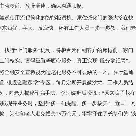
工主动凑近、放慢语速，确保沟通顺畅。
尝试使用流程简化的智能柜员机。家住尧化门的张大爷在快
这东西好，字大、反应快，还有工作人员一步一步教，我们老
，执行“上门服务”机制，将柜台延伸到客户的床榻前、家门
上门核实、密码重置等暖心服务，真正实现“服务零距离”。
将金融安全宣教视为适老化服务不可或缺的一环。在厅堂通
置“银发金融课堂”专区，每月定期开展微沙龙。工作人员结
实案例，向老人揭秘诈骗手法。李阿姨听后感慨：“原来骗子花样
额取现等业务时，坚持“多一句提醒、多一步核实”。近日，网
骗，为七旬老人避免损失15万余元，牢牢守住了长辈们的“钱