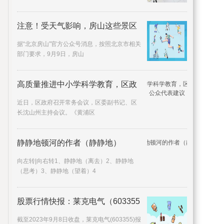
注意！受天气影响，房山这些景区
据“北京房山”官方公众号消息，按照北京市相关
部门要求，9月9日，房山
高质量推进中小学科学教育，区政
近日，区政府召开常务会议，区委副书记、区
长沈山州主持会议。《黄浦区
静静地顿河的作者（静静地）
向左转|向右转1、静静地（离去）2、静静地
（思考）3、静静地（望着）4
股票行情快报：莱克电气（603355
截至2023年9月8日收盘，莱克电气(603355)报