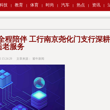
科技
教育
体育
时尚
汽车
热点
资讯
|
|
|
|
|
|
|
”全程陪伴 工行南京尧化门支行深耕
适老服务
5 15:24:29
文章来源：
紫牛新闻