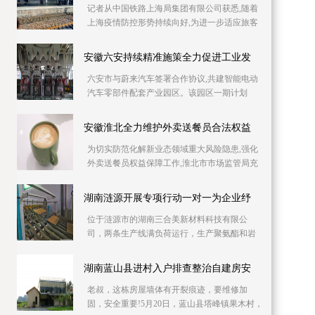
记者从中国铁路上海局集团有限公司获悉,随着
上海疫情防控形势持续向好,为进一步适应旅客
出行需要,助力复工复产,铁路部门自6月10日起
持续加
安徽六安持续精准施策全力促进工业发
六安市与蔚来汽车签署合作协议,共建智能电动
汽车零部件配套产业园区。该园区一期计划
2023年上半年投产,建成后将具备年产30万吨铝
压铸产能,
安徽淮北全力维护外卖送餐员合法权益
为切实防范化解新业态领域重大风险隐患,强化
外卖送餐员权益保障工作,淮北市市场监管局充
分发挥职能作用,全力维护外卖送餐员合法权
益。淮北
湖南涟源开展专项行动一对一为企业纾
位于涟源市的湖南三合美新材料科技有限公
司，两条生产线满负荷运行，生产聚氨酯和岩
棉复合板。因产品升级与产能扩充，急需新增
两条生产线，
湖南蓝山县进村入户排查整治自建房安
老叔，这栋房屋墙体有开裂痕迹，要维修加
固，安全重要!5月20日，蓝山县塔峰镇果木村，