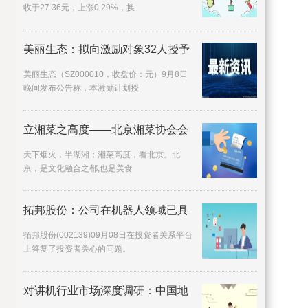
收于27 36元，上涨0 29%，换
美丽生态：拟向激励对象32人授予
美丽生态（SZ000010，收盘价：元）9月8日
晚间发布公告称，本激励计划授
立湘菜之高度——北京湘菜协会会
天下烟火，半湖湘；湘菜高度，看北京。北
京，是文化融合之都,也是美食
拓邦股份：公司在机器人领域已具
拓邦股份(002139)09月08日在投资者关系平台
上答复了投资者关心的问题。
对讲机行业市场深度调研：中国地