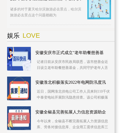
诸多的对于夏天哈尔滨旅游必去景点，哈尔滨
旅游必去景点这个问题都颇为
LOVE
娱乐
安徽安庆市正式成立“老年助餐慈善基
记者日前从安庆市民政局获悉，该市慈善会近
日设立老年助餐慈善基金，共同守护老年人舌
尖上的幸福。该基金专项用于资助城乡社区老
年食堂、社
安徽淮北积极落实2022年电网防汛度汛
近日，国网淮北供电公司工作人员来到110千伏
中泰变电站开展防汛隐患排查。该公司积极落
实2022年防汛度汛措施，提前细化应急预案，
推进极端
安徽全椒县完善拓展人力信息资源助企
今年以来，全椒县不断完善拓展人力资源信息
库、劳务对接信息库、企业用工需求信息库三