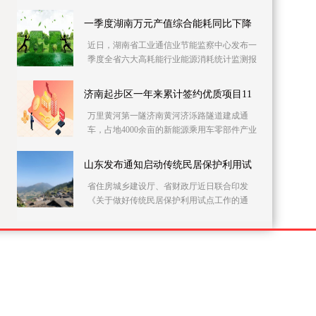
党员干部上门开展农村自建房安全隐患排查整
治。连日来
一季度湖南万元产值综合能耗同比下降
近日，湖南省工业通信业节能监察中心发布一
季度全省六大高耗能行业能源消耗统计监测报
告。据该报告，一季度全省146家主要高耗能企
业的万元
济南起步区一年来累计签约优质项目11
万里黄河第一隧济南黄河济泺路隧道建成通
车，占地4000余亩的新能源乘用车零部件产业
园加快施工……记者21日采访获悉，建设实施
方案获批复一
山东发布通知启动传统民居保护利用试
省住房城乡建设厅、省财政厅近日联合印发
《关于做好传统民居保护利用试点工作的通
知》，在全省部署开展传统民居保护利用试点
工作。此次试点