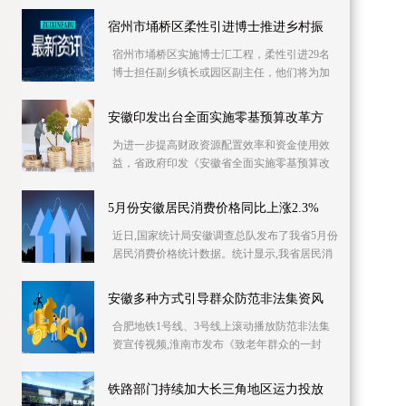
库信息资源，已摸排400多家次企业缺工岗位信
息1 2万个
宿州市埇桥区柔性引进博士推进乡村振
宿州市埇桥区实施博士汇工程，柔性引进29名
博士担任副乡镇长或园区副主任，他们将为加
快产业发展、推进乡村振兴强化智力支持。目
前，博士专
安徽印发出台全面实施零基预算改革方
为进一步提高财政资源配置效率和资金使用效
益，省政府印发《安徽省全面实施零基预算改
革方案》，明确从编制2023年预算起，在全省
范围内全面
5月份安徽居民消费价格同比上涨2.3%
近日,国家统计局安徽调查总队发布了我省5月份
居民消费价格统计数据。统计显示,我省居民消
费价格同比上涨2 3%,同比涨幅比上月回落0 4个
百分
安徽多种方式引导群众防范非法集资风
合肥地铁1号线、3号线上滚动播放防范非法集
资宣传视频,淮南市发布《致老年群众的一封
信》……6月份是一年一度防范和处置非法集资
宣传月,今
铁路部门持续加大长三角地区运力投放