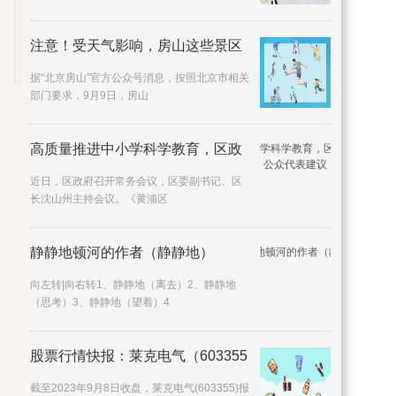
注意！受天气影响，房山这些景区
据“北京房山”官方公众号消息，按照北京市相关
部门要求，9月9日，房山
高质量推进中小学科学教育，区政
近日，区政府召开常务会议，区委副书记、区
长沈山州主持会议。《黄浦区
静静地顿河的作者（静静地）
向左转|向右转1、静静地（离去）2、静静地
（思考）3、静静地（望着）4
股票行情快报：莱克电气（603355
截至2023年9月8日收盘，莱克电气(603355)报