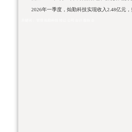
2026年一季度，灿勤科技实现收入2.48亿元
关键词：
管理
灿勤科技
转让
公司
合计
股份
企