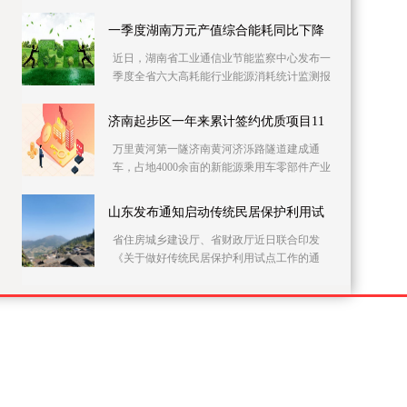
党员干部上门开展农村自建房安全隐患排查整
治。连日来
一季度湖南万元产值综合能耗同比下降
近日，湖南省工业通信业节能监察中心发布一
季度全省六大高耗能行业能源消耗统计监测报
告。据该报告，一季度全省146家主要高耗能企
业的万元
济南起步区一年来累计签约优质项目11
万里黄河第一隧济南黄河济泺路隧道建成通
车，占地4000余亩的新能源乘用车零部件产业
园加快施工……记者21日采访获悉，建设实施
方案获批复一
山东发布通知启动传统民居保护利用试
省住房城乡建设厅、省财政厅近日联合印发
《关于做好传统民居保护利用试点工作的通
知》，在全省部署开展传统民居保护利用试点
工作。此次试点