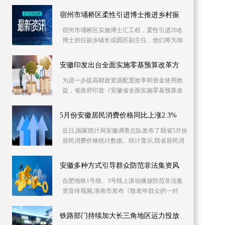
库信息资源，已摸排400多家次企业缺工岗位信
息1 2万个
宿州市埇桥区柔性引进博士推进乡村振
宿州市埇桥区实施博士汇工程，柔性引进29名
博士担任副乡镇长或园区副主任，他们将为加
快产业发展、推进乡村振兴强化智力支持。目
前，博士专
安徽印发出台全面实施零基预算改革方
为进一步提高财政资源配置效率和资金使用效
益，省政府印发《安徽省全面实施零基预算改
革方案》，明确从编制2023年预算起，在全省
范围内全面
5月份安徽居民消费价格同比上涨2.3%
近日,国家统计局安徽调查总队发布了我省5月份
居民消费价格统计数据。统计显示,我省居民消
费价格同比上涨2 3%,同比涨幅比上月回落0 4个
百分
安徽多种方式引导群众防范非法集资风
合肥地铁1号线、3号线上滚动播放防范非法集
资宣传视频,淮南市发布《致老年群众的一封
信》……6月份是一年一度防范和处置非法集资
宣传月,今
铁路部门持续加大长三角地区运力投放