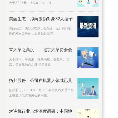
收于27 36元，上涨0 29%，换
美丽生态：拟向激励对象32人授予
美丽生态（SZ000010，收盘价：元）9月8日
晚间发布公告称，本激励计划授
立湘菜之高度——北京湘菜协会会
天下烟火，半湖湘；湘菜高度，看北京。北
京，是文化融合之都,也是美食
拓邦股份：公司在机器人领域已具
拓邦股份(002139)09月08日在投资者关系平台
上答复了投资者关心的问题。
对讲机行业市场深度调研：中国地