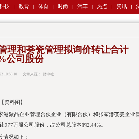
科技
教育
体育
时尚
汽车
热点
资讯
|
|
|
|
|
|
|
管理和荟瓷管理拟询价转让合计
44%公司股份
22 19:58:10
文章来源：
财中社
【资料图】
告，张家港聚晶企业管理合伙企业（有限合伙）和张家港荟瓷企业
77万股公司股份，占公司总股本的2.44%。
持股情况如下：