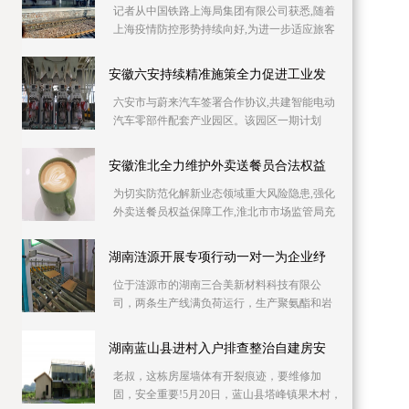
记者从中国铁路上海局集团有限公司获悉,随着
上海疫情防控形势持续向好,为进一步适应旅客
出行需要,助力复工复产,铁路部门自6月10日起
持续加
安徽六安持续精准施策全力促进工业发
六安市与蔚来汽车签署合作协议,共建智能电动
汽车零部件配套产业园区。该园区一期计划
2023年上半年投产,建成后将具备年产30万吨铝
压铸产能,
安徽淮北全力维护外卖送餐员合法权益
为切实防范化解新业态领域重大风险隐患,强化
外卖送餐员权益保障工作,淮北市市场监管局充
分发挥职能作用,全力维护外卖送餐员合法权
益。淮北
湖南涟源开展专项行动一对一为企业纾
位于涟源市的湖南三合美新材料科技有限公
司，两条生产线满负荷运行，生产聚氨酯和岩
棉复合板。因产品升级与产能扩充，急需新增
两条生产线，
湖南蓝山县进村入户排查整治自建房安
老叔，这栋房屋墙体有开裂痕迹，要维修加
固，安全重要!5月20日，蓝山县塔峰镇果木村，