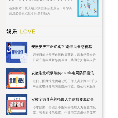
诸多的对于夏天哈尔滨旅游必去景点，哈尔滨
旅游必去景点这个问题都颇为
LOVE
娱乐
安徽安庆市正式成立“老年助餐慈善基
记者日前从安庆市民政局获悉，该市慈善会近
日设立老年助餐慈善基金，共同守护老年人舌
尖上的幸福。该基金专项用于资助城乡社区老
年食堂、社
安徽淮北积极落实2022年电网防汛度汛
近日，国网淮北供电公司工作人员来到110千伏
中泰变电站开展防汛隐患排查。该公司积极落
实2022年防汛度汛措施，提前细化应急预案，
推进极端
安徽全椒县完善拓展人力信息资源助企
今年以来，全椒县不断完善拓展人力资源信息
库、劳务对接信息库、企业用工需求信息库三