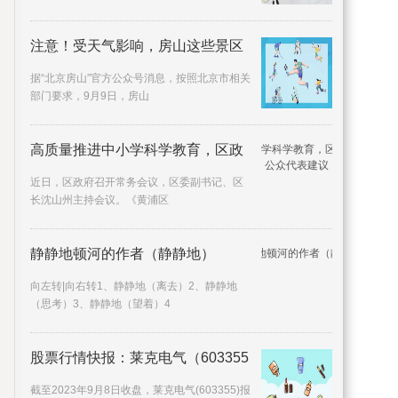
注意！受天气影响，房山这些景区
据“北京房山”官方公众号消息，按照北京市相关
部门要求，9月9日，房山
高质量推进中小学科学教育，区政
近日，区政府召开常务会议，区委副书记、区
长沈山州主持会议。《黄浦区
静静地顿河的作者（静静地）
向左转|向右转1、静静地（离去）2、静静地
（思考）3、静静地（望着）4
股票行情快报：莱克电气（603355
截至2023年9月8日收盘，莱克电气(603355)报