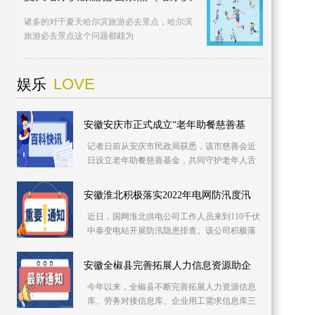
诸多的对于夏天哈尔滨旅游必去景点，哈尔滨
旅游必去景点这个问题都颇为
LOVE
娱乐
安徽安庆市正式成立“老年助餐慈善基
记者日前从安庆市民政局获悉，该市慈善会近
日设立老年助餐慈善基金，共同守护老年人舌
尖上的幸福。该基金专项用于资助城乡社区老
年食堂、社
安徽淮北积极落实2022年电网防汛度汛
近日，国网淮北供电公司工作人员来到110千伏
中泰变电站开展防汛隐患排查。该公司积极落
实2022年防汛度汛措施，提前细化应急预案，
推进极端
安徽全椒县完善拓展人力信息资源助企
今年以来，全椒县不断完善拓展人力资源信息
库、劳务对接信息库、企业用工需求信息库三