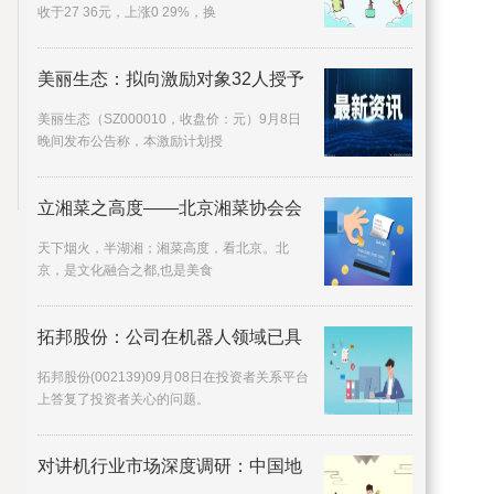
收于27 36元，上涨0 29%，换
美丽生态：拟向激励对象32人授予
美丽生态（SZ000010，收盘价：元）9月8日
晚间发布公告称，本激励计划授
立湘菜之高度——北京湘菜协会会
天下烟火，半湖湘；湘菜高度，看北京。北
京，是文化融合之都,也是美食
拓邦股份：公司在机器人领域已具
拓邦股份(002139)09月08日在投资者关系平台
上答复了投资者关心的问题。
对讲机行业市场深度调研：中国地