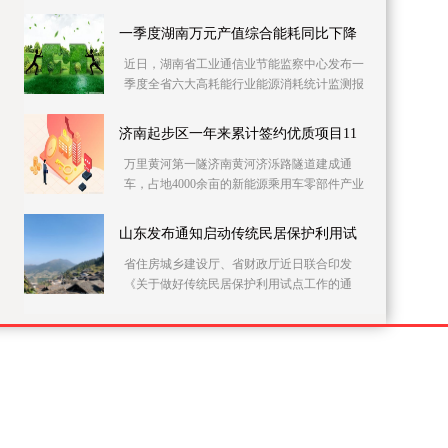
党员干部上门开展农村自建房安全隐患排查整
治。连日来
一季度湖南万元产值综合能耗同比下降
近日，湖南省工业通信业节能监察中心发布一
季度全省六大高耗能行业能源消耗统计监测报
告。据该报告，一季度全省146家主要高耗能企
业的万元
济南起步区一年来累计签约优质项目11
万里黄河第一隧济南黄河济泺路隧道建成通
车，占地4000余亩的新能源乘用车零部件产业
园加快施工……记者21日采访获悉，建设实施
方案获批复一
山东发布通知启动传统民居保护利用试
省住房城乡建设厅、省财政厅近日联合印发
《关于做好传统民居保护利用试点工作的通
知》，在全省部署开展传统民居保护利用试点
工作。此次试点