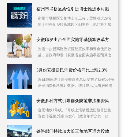
库信息资源，已摸排400多家次企业缺工岗位信
息1 2万个
宿州市埇桥区柔性引进博士推进乡村振
宿州市埇桥区实施博士汇工程，柔性引进29名
博士担任副乡镇长或园区副主任，他们将为加
快产业发展、推进乡村振兴强化智力支持。目
前，博士专
安徽印发出台全面实施零基预算改革方
为进一步提高财政资源配置效率和资金使用效
益，省政府印发《安徽省全面实施零基预算改
革方案》，明确从编制2023年预算起，在全省
范围内全面
5月份安徽居民消费价格同比上涨2.3%
近日,国家统计局安徽调查总队发布了我省5月份
居民消费价格统计数据。统计显示,我省居民消
费价格同比上涨2 3%,同比涨幅比上月回落0 4个
百分
安徽多种方式引导群众防范非法集资风
合肥地铁1号线、3号线上滚动播放防范非法集
资宣传视频,淮南市发布《致老年群众的一封
信》……6月份是一年一度防范和处置非法集资
宣传月,今
铁路部门持续加大长三角地区运力投放