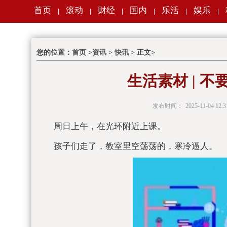
首页
滚动
财经
国内
乐活
娱乐
|
|
|
|
|
|
您的位置：
首页
>
资讯
>
快讯
> 正文>
生活素材 | 
发布时间：
2025-11-04 12:3
周日上午，在光环附近上课。
孩子们走了，教室里空荡荡的，寒冷逼人。