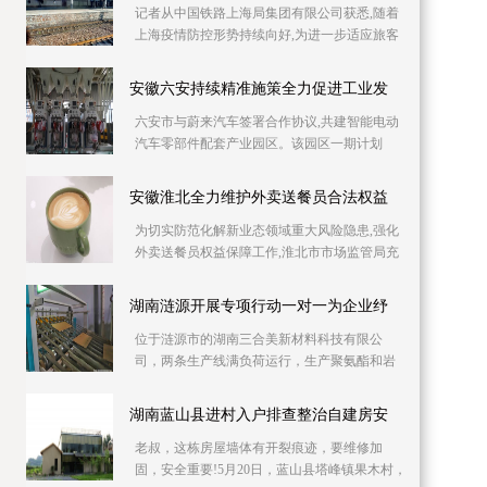
记者从中国铁路上海局集团有限公司获悉,随着
上海疫情防控形势持续向好,为进一步适应旅客
出行需要,助力复工复产,铁路部门自6月10日起
持续加
安徽六安持续精准施策全力促进工业发
六安市与蔚来汽车签署合作协议,共建智能电动
汽车零部件配套产业园区。该园区一期计划
2023年上半年投产,建成后将具备年产30万吨铝
压铸产能,
安徽淮北全力维护外卖送餐员合法权益
为切实防范化解新业态领域重大风险隐患,强化
外卖送餐员权益保障工作,淮北市市场监管局充
分发挥职能作用,全力维护外卖送餐员合法权
益。淮北
湖南涟源开展专项行动一对一为企业纾
位于涟源市的湖南三合美新材料科技有限公
司，两条生产线满负荷运行，生产聚氨酯和岩
棉复合板。因产品升级与产能扩充，急需新增
两条生产线，
湖南蓝山县进村入户排查整治自建房安
老叔，这栋房屋墙体有开裂痕迹，要维修加
固，安全重要!5月20日，蓝山县塔峰镇果木村，