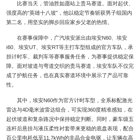
比赛当天，管油胜如愿站上贵马赛道。面对起伏、
强度高的“英雄十八坡”，他以稳定节奏斩获男子组国内
第二名，用坚实的脚步回应家乡父老的热情。
在赛事保障中，广汽埃安派出由埃安N60、埃安
i60、埃安UT、埃安RT等主打车型组成的官方车队，承
担计时车、裁判车等赛事服务任务，为赛事提供稳定保
障。面对坡道与弯道交织的贵马赛道，埃安车队不仅完
成了护航任务，也在真实赛道环境中展示了产品可靠
性。
其中，埃安N60作为官方计时车型，全系标配激光
雷达与4D毫米波雷达组合，可实现360度精准感知，在
起伏坡道和复杂路况中保持稳定判断。同时，豪车级五
连杆后悬挂与液压柔性衬套带来更稳的底盘表现，配合
百公里电耗低至11.7kWh的非晶合金电驱，让车辆在高