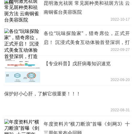
昆明激光祛斑 常见斑种类和祛斑方法 云
南铜雀台美容医院
2022-10-17
各位“玩味探险家”，猎奇席位，正式开
启！ 沉浸式美食互动体验首登深圳，打
2022-09-27
造多元娱乐新标杆
【专业科普】戊肝病毒知识速览
2022-09-20
保护好小心肝，了解它很重要！！！
2022-08-31
年度资料片“横刀断浪”首曝《剑网3》十
三周年发布会回顾