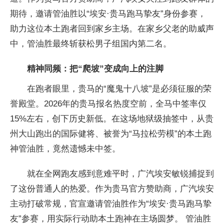
期待，邀请管油胜以“埃安·贵马跑马挚友”身份参赛，
助力这位本土跑者回到家乡主场。在家乡父老的助威声
中，管油胜最终斩获松男子组国内第二名。
精神同频：把“爬坡”变成向上的注脚
在跑者眼里，贵马的“魔鬼十八坡”是必须征服的荣
誉殿堂。2026年的贵马报名热度空前，全马中签率仅
15%左右，创下历史新低。在这场地狱级抽签中，从贵
州大山跑出的国际健将、被誉为“马拉松劳模”的本土跑
神管油胜，竟然遗憾未中签。
就在全网跑友感到意难平时，广汽埃安敏锐捕捉到
了这份普通人的热爱。作为贵马官方赞助商，广汽埃安
主动打破常规，官宣邀请管油胜作为“埃安·贵马跑马挚
友”参赛，用实际行动助本土跑神在主场圆梦。 管油胜